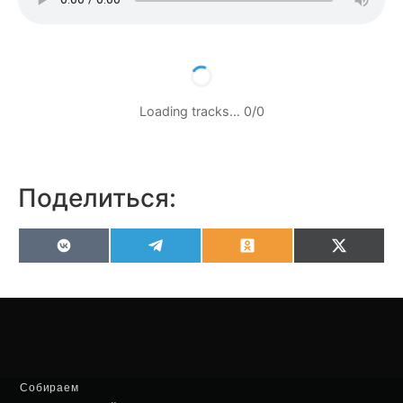
Loading tracks…
0
/
0
Поделиться:
VK
Telegram
Odnoklassniki
X
(Twitter
Собираем