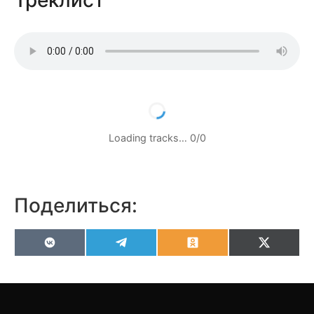
Треклист
Loading tracks…
0
/
0
Поделиться:
VK
Telegram
Odnoklassniki
X
(Twitter