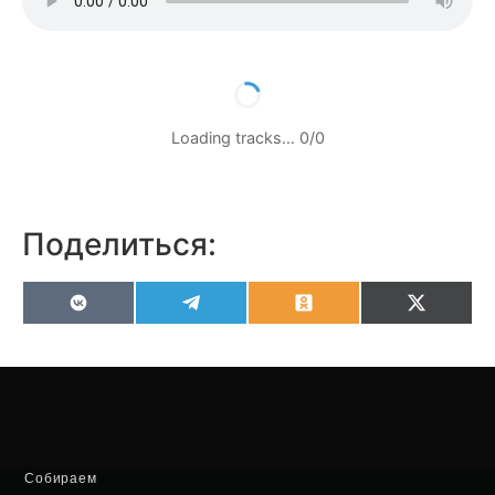
Loading tracks…
0
/
0
Поделиться:
VK
Telegram
Odnoklassniki
X
(Twitter
Собираем