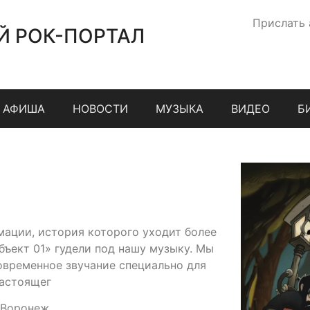
Прислать
Й РОК-ПОРТАЛ
АФИША
НОВОСТИ
МУЗЫКА
ВИДЕО
Б
ации, история которого уходит более
Объект 01» гудели под нашу музыку. Мы
овременное звучание специально для
настоящег
 Воронеж.