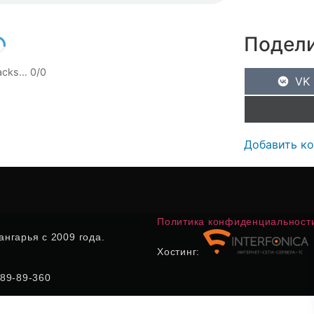
Подели
racks…
0
/
0
VK
Добавить к
Политика конфиденциальност
нгарья с 2009 года.
Хостинг:
) 89-89-360