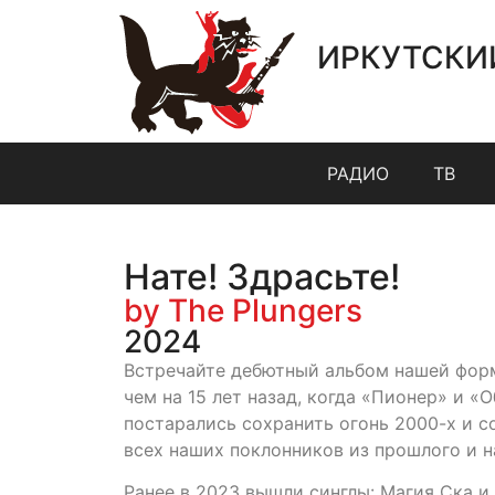
ИРКУТСКИ
РАДИО
ТВ
Нате! Здрасьте!
by The Plungers
2024
Встречайте дебютный альбом нашей форм
чем на 15 лет назад, когда «Пионер» и «
постарались сохранить огонь 2000-х и с
всех наших поклонников из прошлого и 
Ранее в 2023 вышли синглы: Магия Ска и