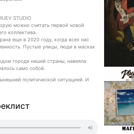
URUEV STUDIO
торую можно считать первой новой
его коллектива.
ана еще в 2020 году, когда всех нас
ленность. Пустые улицы, люди в масках
ждом городе нашей страны, навеяла
малось само собой.
нынешней политической ситуацией. И
реклист