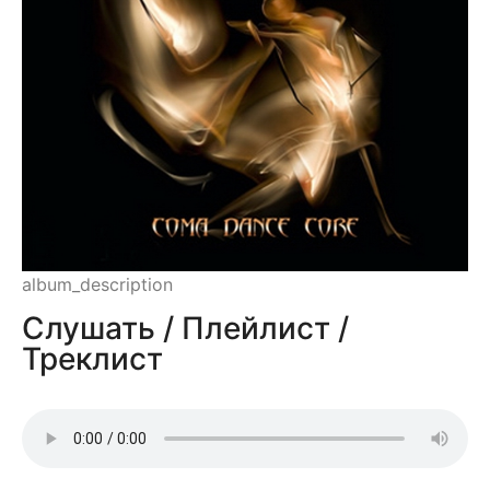
album_description
Слушать / Плейлист /
Треклист