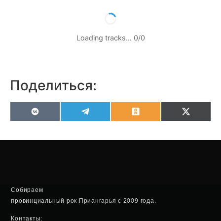
Loading tracks…
0
/
0
Поделиться:
VK
Telegram
Odnoklassniki
X
(Twitter
Собираем
провинциальный рок Приангарья с 2009 года.
Контакты: