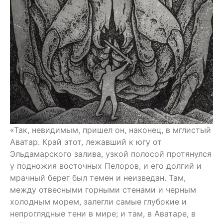
«Так, невидимым, пришел он, наконец, в мглистый
Аватар. Край этот, лежавший к югу от
Эльдамарского залива, узкой полосой протянулся
у подножия восточных Пелоров, и его долгий и
мрачный берег был темен и неизведан. Там,
между отвесными горными стенами и черным
холодным морем, залегли самые глубокие и
непроглядные тени в мире; и там, в Аватаре, в