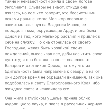
тайне и неизвестности жила в своем логове
Унголианта. Эльдары не знают, откуда она
взялась, но кое-кто говорит, что бессчетными
веками раньше, когда Мелькор впервые с
завистью взглянул на Владения Манвэ, ее
породила тьма, окружающая Арду, и она была
одной из тех, кого Мелькор растлил и привлек к
себе на службу. Но она отреклась от своего
Господина, желая быть хозяйкой своих
вожделений, высасывая все, дабы насытить свою
пустоту; и она бежала на юг, — спаслась от
Валаров и охотников Оромэ, потому что их
бдительность была направлена к северу, а на юг
они долгое время не обращали внимания. Так она
подобралась к свету Благословенного Края, ибо
жаждала света и ненавидела его.
Она жила в глубоком ущелье, приняв облик
чудовищного паука, и плела в расселинах черную