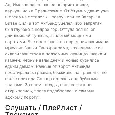
Ад. Именно здесь нашел он пристанище,
вернувшись в Среднеземье. От Утумно давно уже
и следа не осталось – разрушили ее Валары в
Битве Сил, а вот Ангбанд уцелел, ибо запрятан
был глубоко в недрах гор. Оттуда вел на юг
длиннейший туннель, запертый мощными
воротами. Бее пространство перед ним занимали
мрачные башни Тангородрима, возведенные из
скапливавшегося в подземных кузницах шлака и
камней. Черные валы днем и ночью курились
едким дымом. Раньше от ворот Ангбанда
простиралась грязная, безжизненная равнина, но
после прихода Солнца оделась она буйными
травами. За время осады, пока ворота не
открывались, трава подобралась к самому
адскому порогу»
Слушать / Плейлист /
Треклист