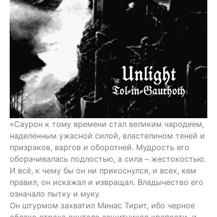
«Саурон к тому времени стал великим чародеем,
наделенным ужасной силой, властелином теней и
призраков, варгов и оборотней. Мудрость его
оборачивалась подлостью, а сила – жестокостью.
И всё, к чему бы он ни прикоснулся, и всех, кем
правил, он искажал и извращал. Владычество его
означало пытку и муку.
Он штурмом захватил Минас Тирит, ибо черное
облако страха окутало защитников крепости, и