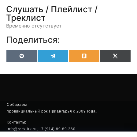
Слушать / Плейлист /
Треклист
Временно отсутствует
Поделиться:
VK
Telegram
Odnoklassniki
X
(Twitter
Собираем
провинциальный рок Приангарья с 2009 года.
Контакты:
info@rock.irk.ru, +7 (914) 89-89-360