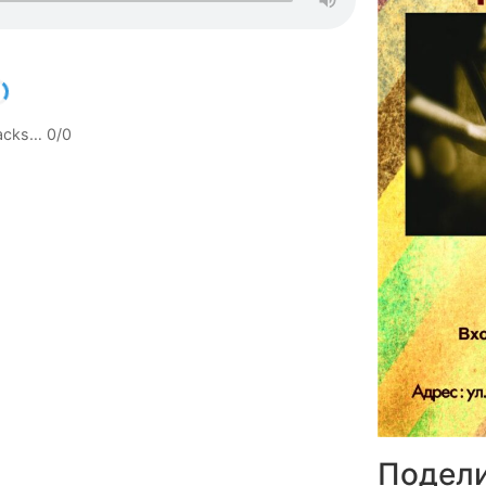
racks…
0
/
0
Подели