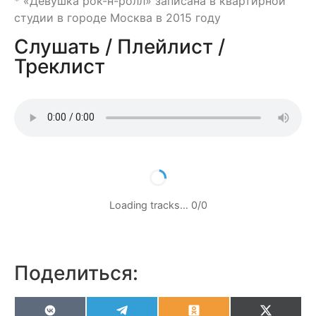
* «Девушка рок-н-ролл» записана в квартирной
студии в городе Москва в 2015 году
Слушать / Плейлист /
Треклист
Loading tracks…
0
/
0
Поделиться:
VK
Telegram
Odnoklassniki
X