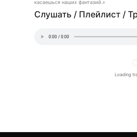
касаешься наших фантазий.»
Слушать / Плейлист / Т
Loading t