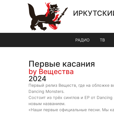
ИРКУТСКИ
РАДИО
ТВ
Первые касания
by Вещества
2024
Первый релиз Веществ, где на обложке в
Dancing Monsters.
Состоит из трёх синглов и EP от Dancing
новым названием.
«Наши первые официальные песни. Мы ка