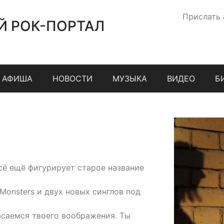
Прислать
Й РОК-ПОРТАЛ
АФИША
НОВОСТИ
МУЗЫКА
ВИДЕО
Б
сё ещё фигурирует старое название
 Monsters и двух новых синглов под
саемся твоего воображения. Ты