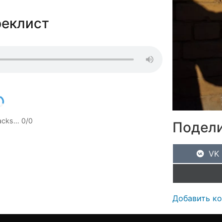
реклист
racks…
0
/
0
Подели
VK
Добавить к