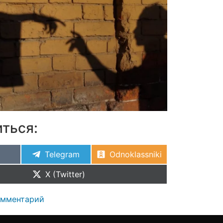
ться:
Telegram
Odnoklassniki
X (Twitter)
омментарий