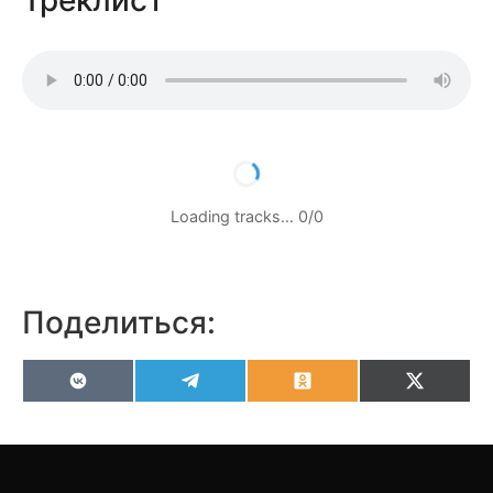
Треклист
Loading tracks…
0
/
0
Поделиться:
VK
Telegram
Odnoklassniki
X
(Twitter