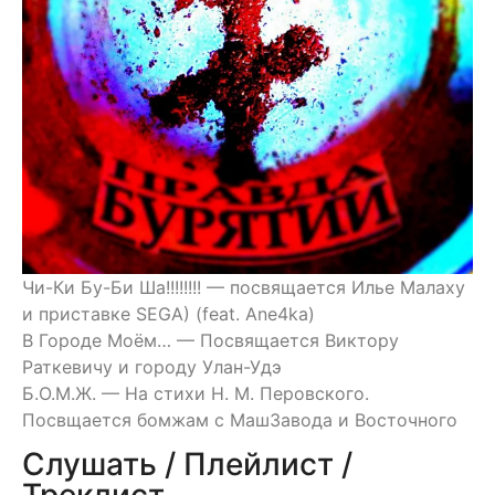
Чи-Ки Бу-Би Ша!!!!!!!! — посвящается Илье Малаху
и приставке SEGA) (feat. Ane4ka)
В Городе Моём… — Посвящается Виктору
Раткевичу и городу Улан-Удэ
Б.О.М.Ж. — На стихи Н. М. Перовского.
Посвщается бомжам с МашЗавода и Восточного
Слушать / Плейлист /