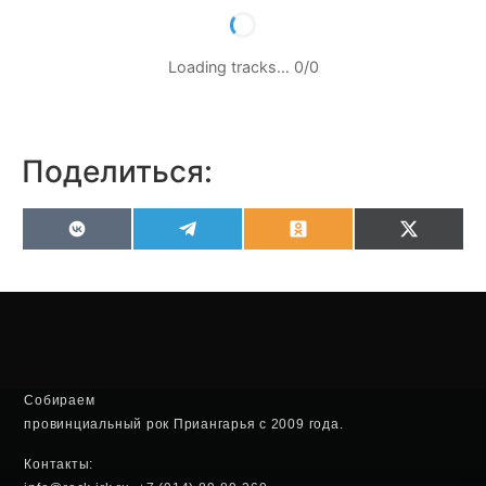
Loading tracks…
0
/
0
Поделиться:
VK
Telegram
Odnoklassniki
X
(Twitter
Собираем
провинциальный рок Приангарья с 2009 года.
Контакты: