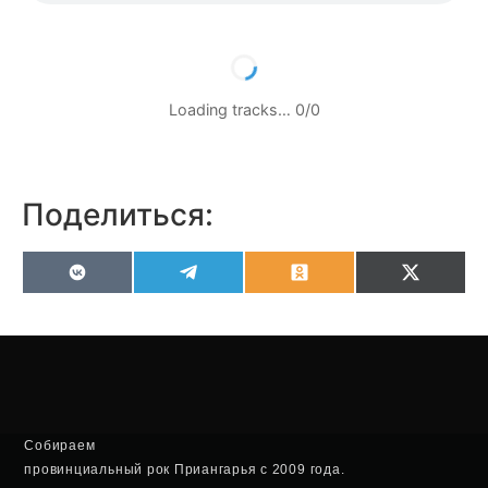
Loading tracks…
0
/
0
Поделиться:
VK
Telegram
Odnoklassniki
X
(Twitter
Собираем
провинциальный рок Приангарья с 2009 года.