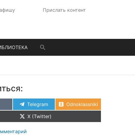
 афишу
Прислать контент
ИБЛИОТЕКА
ться:
Telegram
Odnoklassniki
X (Twitter)
омментарий