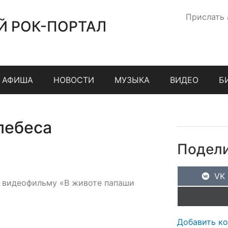
Прислать
Й РОК-ПОРТАЛ
АФИША
НОВОСТИ
МУЗЫКА
ВИДЕО
Б
лебеса
Подели
VK
к видеофильму «В животе папаши
Добавить к