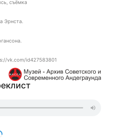
сь, съёмка
а Эрнста.
гансона.
s://vk.com/id427583801
реклист