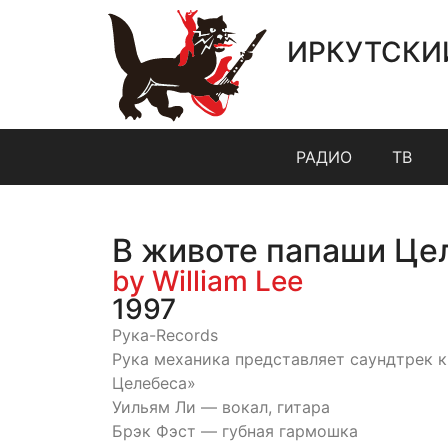
ИРКУТСКИ
РАДИО
ТВ
В животе папаши Це
by William Lee
1997
Рука-Records
Рука механика представляет саундтрек 
Целебеса»
Уильям Ли — вокал, гитара
Брэк Фэст — губная гармошка