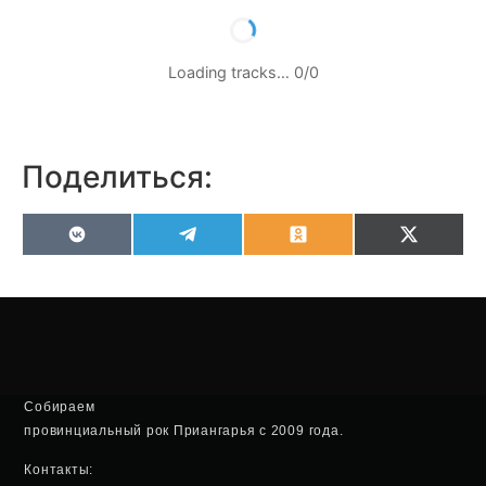
Loading tracks…
0
/
0
Поделиться:
VK
Telegram
Odnoklassniki
X
(Twitter
Собираем
провинциальный рок Приангарья с 2009 года.
Контакты: