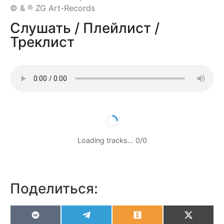
© & ℗ ZG Art-Records
Слушать / Плейлист /
Треклист
Loading tracks…
0
/
0
Поделиться:
VK
Telegram
Odnoklassniki
X