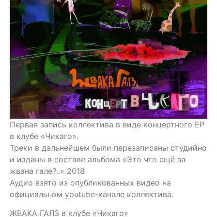
Первая запись коллектива в виде концертного EP
в клубе «Чикаго».
Треки в дальнейшем были перезаписаны студийно
и изданы в составе альбома «Это что ещё за
жвана гале?..» 2018
Аудио взято из опубликованных видео на
официальном youtube-канале коллектива.
ЖВАКА ГАЛЗ в клубе «Чикаго»