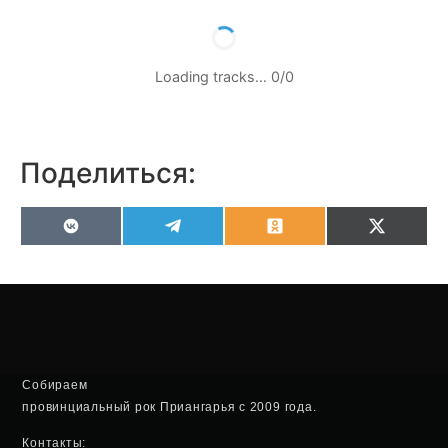
Loading tracks…
0
/
0
Поделиться:
VK
Telegram
Odnoklassniki
X
(Twitter
Собираем
провинциальный рок Приангарья с 2009 года.
Контакты: