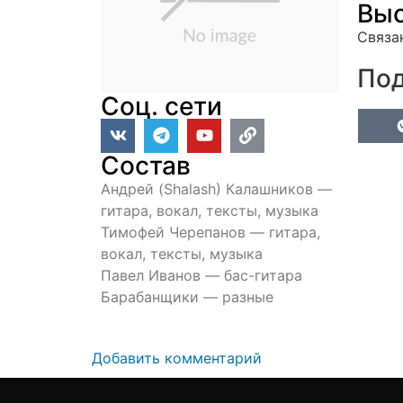
Выс
Связа
Под
Соц. сети
Состав
Андрей (Shalash) Калашников —
гитара, вокал, тексты, музыка
Тимофей Черепанов — гитара,
вокал, тексты, музыка
Павел Иванов — бас-гитара
Барабанщики — разные
Добавить комментарий