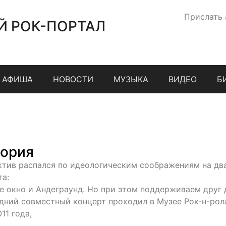
Прислать
Й РОК-ПОРТАЛ
АФИША
НОВОСТИ
МУЗЫКА
ВИДЕО
Б
ория
ктив распался по идеологическим соображениям на дв
та:
е окно и Андеграунд. Но при этом поддерживаем друг 
дний совместный концерт проходил в Музее Рок-н-рол
11 года,