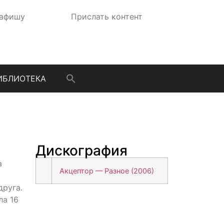
 афишу
Прислать контент
ИБЛИОТЕКА
Дискография
а
Акцептор — Разное (2006)
друга.
ла 16