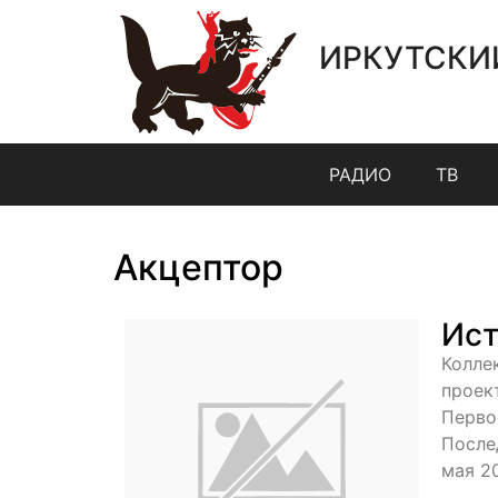
ИРКУТСКИ
РАДИО
ТВ
Акцептор
Ист
Колле
проек
Перво
После
мая 20