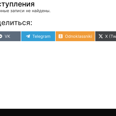
тупления
нные записи не найдены.
елиться:
VK
Telegram
Odnoklassniki
X (Tw