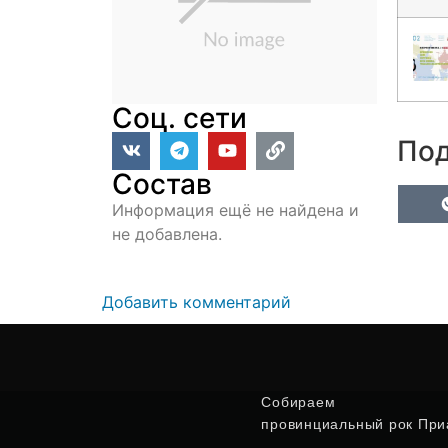
Соц. сети
Под
Состав
Информация ещё не найдена и
не добавлена.
Добавить комментарий
Собираем
провинциальный рок Приа