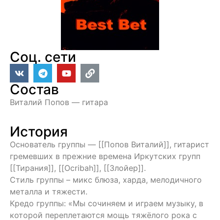
Соц. сети
Состав
Виталий Попов — гитара
История
Основатель группы — [[Попов Виталий]], гитарист
гремевших в прежние времена Иркутских групп
[[Тирания]], [[Ocribah]], [[Злойер]].
Стиль группы – микс блюза, харда, мелодичного
металла и тяжести.
Кредо группы: «Мы сочиняем и играем музыку, в
которой переплетаются мощь тяжёлого рока с