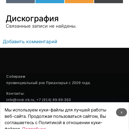
(Twitter
Дискография
Связанные записи не найдены.
Добавить комментарий
Собираем
провинциальный рок Приангарья с 2009 года.
Контакты:
info@rock.irk.ru, +7 (914) 89-89-360
Мы используем куки-файлы для лучшей работы
Политика конфиденциальности
x
веб-сайта. Продолжая пользоваться сайтом, Вы
соглашаетесь с Политикой в отношении куки-
Хостинг:
файлов.
Подробнее