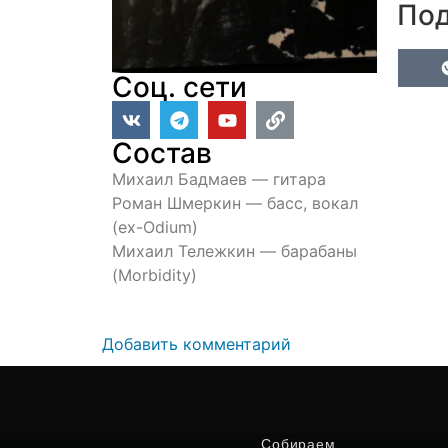
Под
Соц. сети
Состав
Михаил Бадмаев — гитара
Роман Шмеркин — басс, вокал
(ex-Odium)
Михаил Тележкин — барабаны
(Morbidity)
Добавить комментарий
Собираем