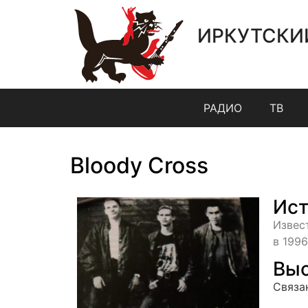
ИРКУТСКИ
РАДИО
ТВ
Bloody Cross
Ист
Извес
в 1996
Выс
Связа