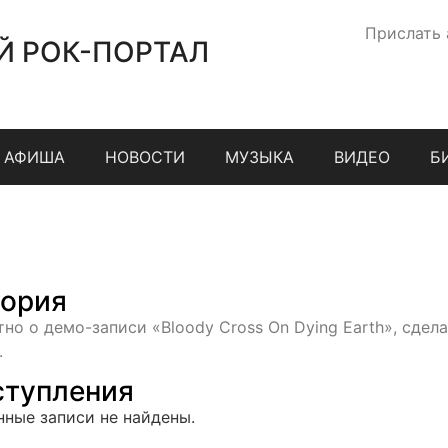
Прислать
Й РОК-ПОРТАЛ
АФИША
НОВОСТИ
МУЗЫКА
ВИДЕО
Б
ория
тно о демо-записи «Bloody Cross On Dying Earth», сдел
.
тупления
нные записи не найдены.