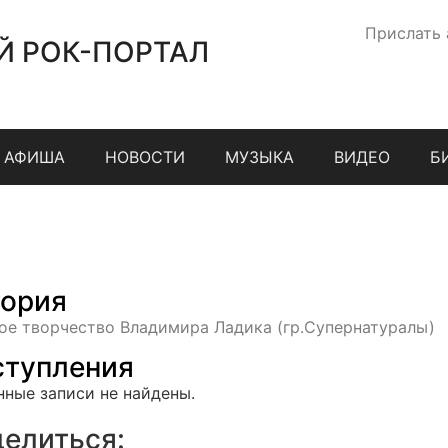
Прислать
Й РОК-ПОРТАЛ
АФИША
НОВОСТИ
МУЗЫКА
ВИДЕО
Б
ория
ое творчество Владимира Ладика (гр.Супернатуралы)
тупления
нные записи не найдены.
елиться: