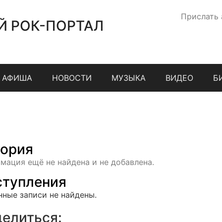
Прислать
Й РОК-ПОРТАЛ
АФИША
НОВОСТИ
МУЗЫКА
ВИДЕО
Б
ория
мация ещё не найдена и не добавлена.
тупления
нные записи не найдены.
елиться: