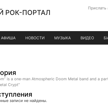
Прислать
Й РОК-ПОРТАЛ
АФИША
НОВОСТИ
МУЗЫКА
ВИДЕО
Б
ория
om” is a one-man Atmospheric Doom Metal band and a part
etal Crypt”
тупления
нные записи не найдены.