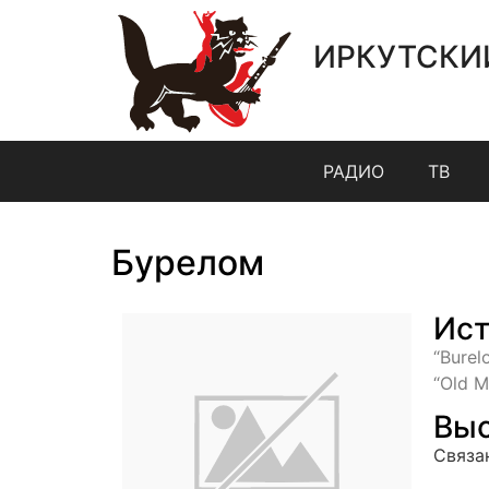
ИРКУТСКИ
РАДИО
ТВ
Бурелом
Ист
“Burel
“Old M
Выс
Связа