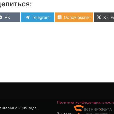
елиться:
VK
Telegram
Odnoklassniki
X (Tw
Политика конфиденциальност
нгарья с 2009 года.
Хостинг: