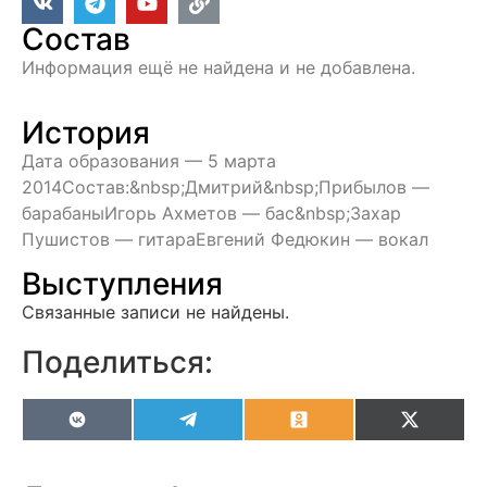
Состав
Информация ещё не найдена и не добавлена.
История
Дата образования — 5 марта
2014Состав:&nbsp;Дмитрий&nbsp;Прибылов —
барабаныИгорь Ахметов — баc&nbsp;Захар
Пушистов — гитараЕвгений Федюкин — вокал
Выступления
Связанные записи не найдены.
Поделиться:
VK
Telegram
Odnoklassniki
X
(Twitter