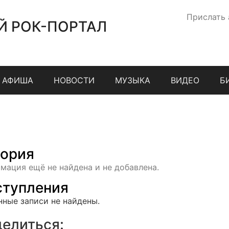
Прислать
Й РОК-ПОРТАЛ
АФИША
НОВОСТИ
МУЗЫКА
ВИДЕО
Б
ория
мация ещё не найдена и не добавлена.
тупления
нные записи не найдены.
елиться: