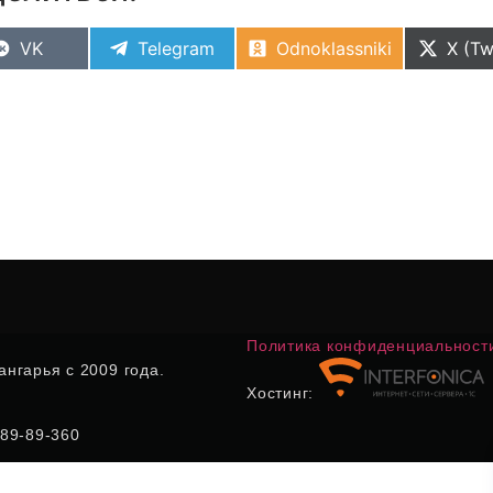
VK
Telegram
Odnoklassniki
X (Tw
Политика конфиденциальност
нгарья с 2009 года.
Хостинг:
) 89-89-360