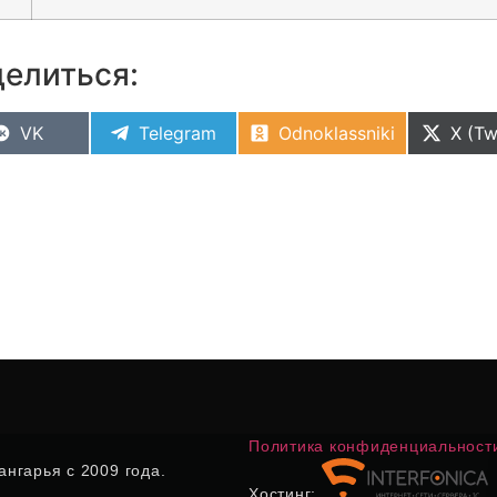
елиться:
VK
Telegram
Odnoklassniki
X (Tw
Политика конфиденциальност
нгарья с 2009 года.
Хостинг: