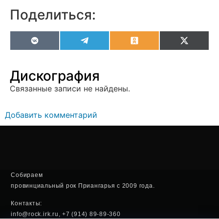
Поделиться:
VK
Telegram
Odnoklassniki
X
(Twitter
Дискография
Связанные записи не найдены.
Добавить комментарий
Собираем
провинциальный рок Приангарья с 2009 года.
Контакты:
info@rock.irk.ru, +7 (914) 89-89-360