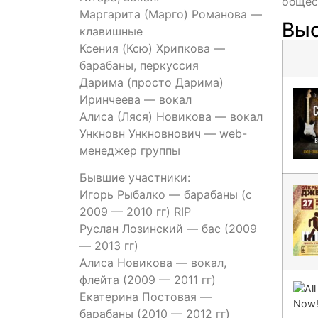
общес
Маргарита (Марго) Романова —
Выс
клавишные
Ксения (Ксю) Хрипкова —
барабаны, перкуссия
Дарима (просто Дарима)
Иринчеева — вокал
Алиса (Ляся) Новикова — вокал
Ункновн Ункновнович — web-
менеджер группы
Бывшие участники:
Игорь Рыбалко — барабаны (с
2009 — 2010 гг) RIP
Руслан Лозинский — бас (2009
— 2013 гг)
Алиса Новикова — вокал,
флейта (2009 — 2011 гг)
Екатерина Постовая —
барабаны (2010 — 2012 гг)