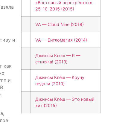
«Восточный перекрёсток»
 взяла
25-10-2015 (2015)
VA — Cloud Nine (2018)
тиву и
VA — Битломагия (2014)
Джинсы Клёш — Я —
стиляга! (2013)
т как
но
Джинсы Клёш — Кручу
упп и
педали (2010)
 В
е
Джинсы Клёш — Это новый
хит (2015)
а,
плое