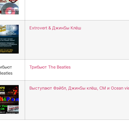
Extrovert & ДжинSы Клёш
Трибьют The Beatles
Выступают Фэйбл, ДжинSы клёш, СМ и Ocean vi