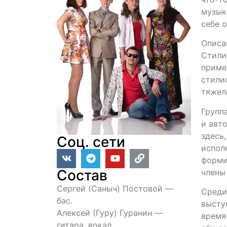
музык
себе 
Описа
Стили
приме
стили
тяжело
Групп
и авт
здесь,
Соц. сети
испол
форми
Состав
члены
Сергей (Саныч) Постовой —
Среди
бас.
высту
Алексей (Гуру) Гуранин —
время
гитара, вокал.