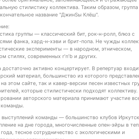
альную стилистику коллектива. Таким образом, группа
окончательное название "ДжинSы Клёш".
ние:
стика группы — классический бит, рок-н-ролл, блюз с
сями фанка, хард-н-хэви и брит-попа. Не чужды коллек
стические эксперименты — в народном, этническом,
м стилях, современных r'n'b и других.
а достаточно активно концертирует. В репертуар входи
орский материал, большинство из которого представле
 на этом сайте, так и кавер-версии песен известных гр
нителей, которые стилистически подходят коллективу.
ровании авторского материала принимают участие вс
 команды.
 выступлений команды — большинство клубов Иркутск
пление на дне города, многочисленные опен-эйры в те
 года, тесное сотрудничество с экологическими и