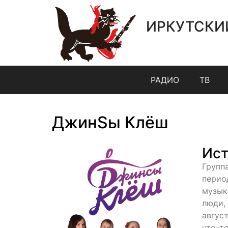
ИРКУТСКИ
РАДИО
ТВ
ДжинSы Клёш
Ист
Групп
перио
музык
люди,
август
что-т