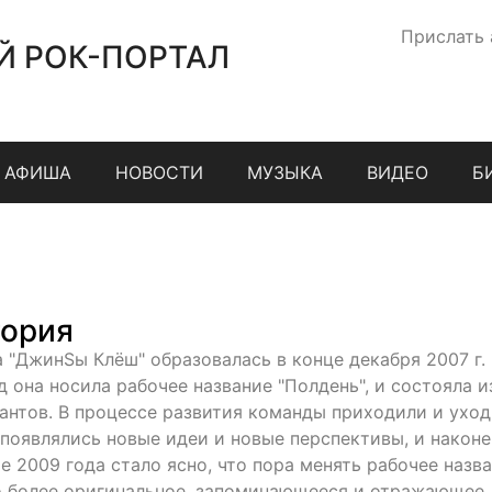
Прислать
Й РОК-ПОРТАЛ
АФИША
НОВОСТИ
МУЗЫКА
ВИДЕО
Б
ория
а "ДжинSы Клёш" образовалась в конце декабря 2007 г. 
д она носила рабочее название "Полдень", и состояла и
антов. В процессе развития команды приходили и ухо
 появлялись новые идеи и новые перспективы, и наконе
е 2009 года стало ясно, что пора менять рабочее назв
о более оригинальное, запоминающееся и отражающее