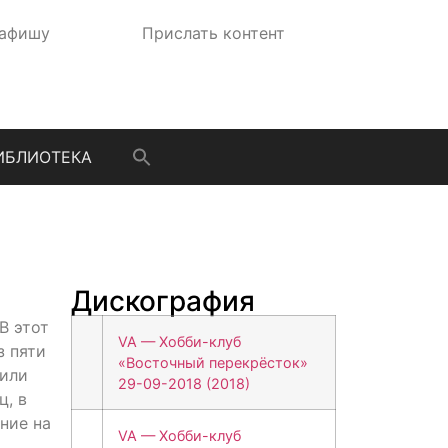
 афишу
Прислать контент
ИБЛИОТЕКА
Дискография
В этот
VA — Хобби-клуб
з пяти
«Восточный перекрёсток»
дили
29-09-2018 (2018)
ц, в
ание на
VA — Хобби-клуб