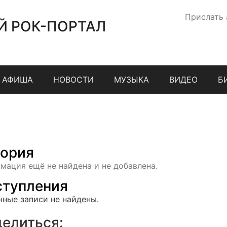
Прислать
Й РОК-ПОРТАЛ
АФИША
НОВОСТИ
МУЗЫКА
ВИДЕО
Б
ория
мация ещё не найдена и не добавлена.
тупления
нные записи не найдены.
елиться: