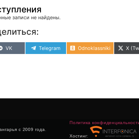
тупления
нные записи не найдены.
елиться:
VK
Telegram
Odnoklassniki
X (Tw
Политика конфиденциальност
нгарья с 2009 года.
Хостинг: