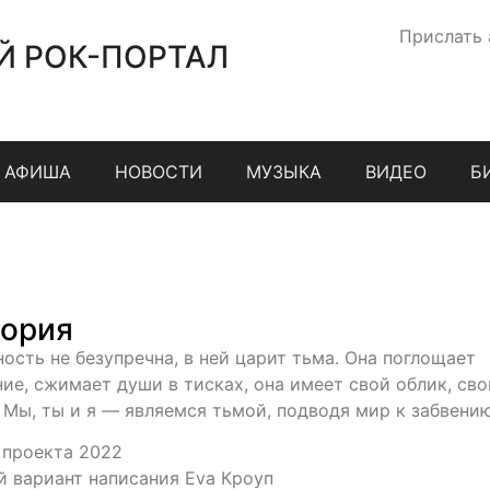
Прислать
Й РОК-ПОРТАЛ
АФИША
НОВОСТИ
МУЗЫКА
ВИДЕО
Б
ория
ность не безупречна, в ней царит тьма. Она поглощает
ние, сжимает души в тисках, она имеет свой облик, сво
. Мы, ты и я — являемся тьмой, подводя мир к забвени
 проекта 2022
й вариант написания Eva Кроуп