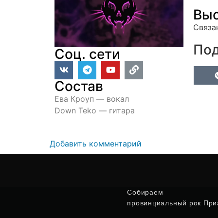
Выс
Связа
Под
Соц. сети
Состав
Ева Кроуп — вокал
Down Teko — гитара
Добавить комментарий
Собираем
провинциальный рок Приа