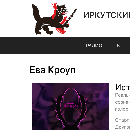
ИРКУТСКИ
РАДИО
ТВ
Ева Кроуп
Ист
Реаль
созна
голос
Старт
Друго