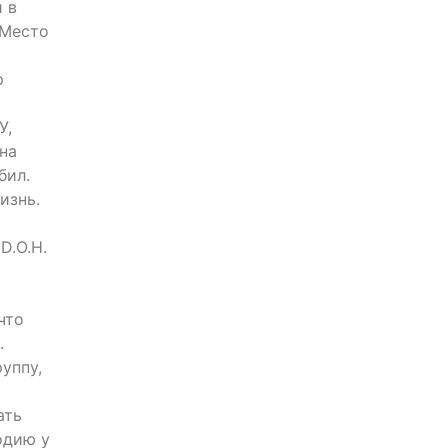
й в
;Место
р
У,
на
бил.
изнь.
D.O.H.
что
.
уппу,
ать
одию у