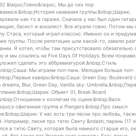
182 &laquo;Говно&raquo;. Мы до сих пор
ваемся.&nbsp;История названия группы:&nbsp;Шарик:
ровали как-то в гараже. Сначала у нас был один гитар
анщик, басист и вокалист. Все играли говно. Потом мы 
ппу Стаса, который играл классно. Именно он и придум
ние группы. После репетиции шли какой-то, завели раз
вании. Я хотел, чтобы там присутствовало обязательно 
ну и мы сошлись на Five Days Of Holidays. Всем понрави
дложил сделать это аббревиатурой.&nbsp;Стиль
&nbsp;Саша: Мы играем поп-панк. Мелодия больше поп-
nbsp;Первые каверы:&nbsp;Саша: Green Day: Boulevard 
 dreams, Blur, Green Day, Vanilla sky: Umbrella.&nbsp;Пер
пление:&nbsp;Шарик: Объект 01, Break Board
&nbsp;Отношение к коллегам по сцене:&nbsp;Вася:
squo;s офигенная группа и Plangers.&nbsp;Про смысл
ов:&nbsp;Шарик: У нас есть три песни про любовь, такж
. Например, песня про тетю Свету &ndash; парень (17 л
лся в тетю Свету, которая была намного старше его, о
 ей. Вот такие вот бразильские сериалы. Есть песня