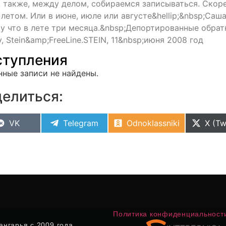
А также, между делом, собираемся записываться. Скор
 летом. Или в июне, июле или августе&hellip;&nbsp;Саша
у что в лете три месяца.&nbsp;Депортированные обрат
, Stein&amp;FreeLine.STEIN, 11&nbsp;июня 2008 год
тупления
нные записи не найдены.
елиться:
VK
Telegram
Odnoklassniki
X (Tw
Политика конфиденциальност
нгарья с 2009 года.