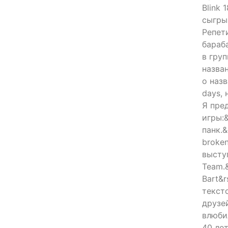
Blink 
сыгры
Репети
бараб
в гру
назва
о наз
days, 
Я пре
игры:
панк.&
broken
высту
Team.
Bart&r
текст
друзей
влюби
40 лет