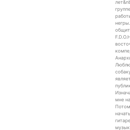
лет&nb
группе
работ
негры
общит
F.D.O.
восто
компе,
Анархи
Люблю
собак
являе
публи
Изнач
мне н
Потом
начать
гитар
музык