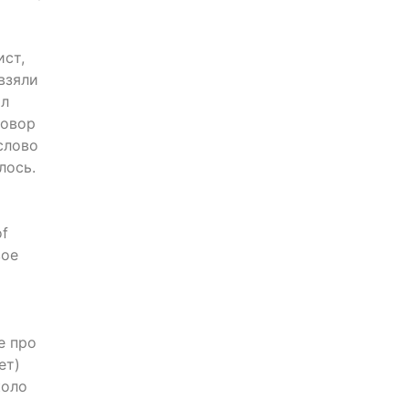
ист,
взяли
ал
говор
слово
лось.
of
вое
е про
ет)
коло