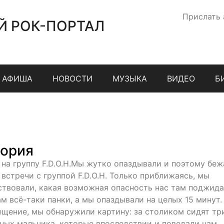
Прислать
Й РОК-ПОРТАЛ
АФИША
НОВОСТИ
МУЗЫКА
ВИДЕО
Б
ория
 на группу F.D.O.H.Мы жутко опаздывали и поэтому беж
 встречи с группой F.D.O.H. Только приближаясь, мы
ствовали, какая возможная опасность нас там поджида
ам всё-таки панки, а мы опаздывали на целых 15 минут.
ещение, мы обнаружили картину: за столиком сидят тр
ных мальчика, которые впоследствии и поведали нам