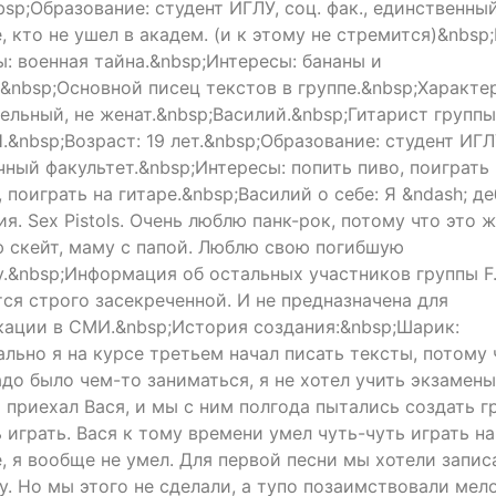
sp;Образование: студент ИГЛУ, соц. фак., единственны
, кто не ушел в академ. (и к этому не стремится)&nbsp
ы: военная тайна.&nbsp;Интересы: бананы и
.&nbsp;Основной писец текстов в группе.&nbsp;Характе
ельный, не женат.&nbsp;Василий.&nbsp;Гитарист группы
H.&nbsp;Возраст: 19 лет.&nbsp;Образование: студент ИГЛ
чный факультет.&nbsp;Интересы: попить пиво, поиграть 
 поиграть на гитаре.&nbsp;Василий о себе: Я &ndash; де
я. Sex Pistols. Очень люблю панк-рок, потому что это ж
 скейт, маму с папой. Люблю свою погибшую
у.&nbsp;Информация об остальных участников группы F.
тся строго засекреченной. И не предназначена для
кации в СМИ.&nbsp;История создания:&nbsp;Шарик:
ально я на курсе третьем начал писать тексты, потому 
адо было чем-то заниматься, я не хотел учить экзамены
 приехал Вася, и мы с ним полгода пытались создать гр
 играть. Вася к тому времени умел чуть-чуть играть на
е, я вообще не умел. Для первой песни мы хотели запис
у. Но мы этого не сделали, а тупо позаимствовали мел