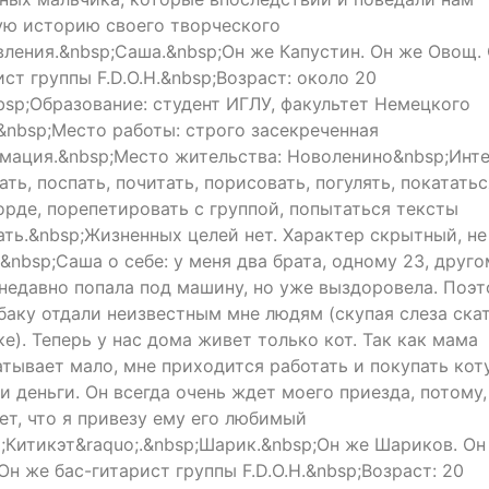
ую историю своего творческого
вления.&nbsp;Саша.&nbsp;Он же Капустин. Он же Овощ.
ст группы F.D.O.H.&nbsp;Возраст: около 20
bsp;Образование: студент ИГЛУ, факультет Немецкого
&nbsp;Место работы: строго засекреченная
мация.&nbsp;Место жительства: Новоленино&nbsp;Инте
ть, поспать, почитать, порисовать, погулять, покататьс
орде, порепетировать с группой, попытаться тексты
ать.&nbsp;Жизненных целей нет. Характер скрытный, не
&nbsp;Саша о себе: у меня два брата, одному 23, друго
недавно попала под машину, но уже выздоровела. Поэ
баку отдали неизвестным мне людям (скупая слеза ска
е). Теперь у нас дома живет только кот. Так как мама
атывает мало, мне приходится работать и покупать кот
и деньги. Он всегда очень ждет моего приезда, потому,
ает, что я привезу ему его любимый
o;Китикэт&raquo;.&nbsp;Шарик.&nbsp;Он же Шариков. Он
Он же бас-гитарист группы F.D.O.H.&nbsp;Возраст: 20