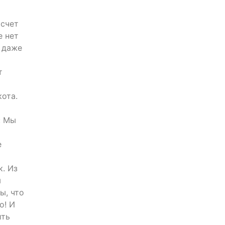
асчет
е нет
а даже
т
кота.
: Мы
е
к. Из
м
ы, что
о! И
ить