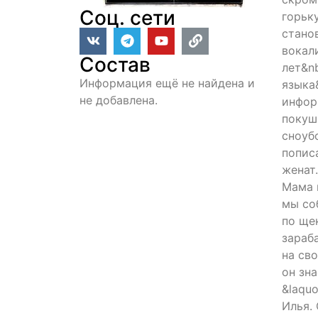
Соц. сети
горьк
стано
вокали
Состав
лет&n
Информация ещё не найдена и
языка
не добавлена.
инфор
покуша
сноуб
попис
женат.
Мама 
мы со
по щек
зараб
на сво
он зн
&laqu
Илья. 