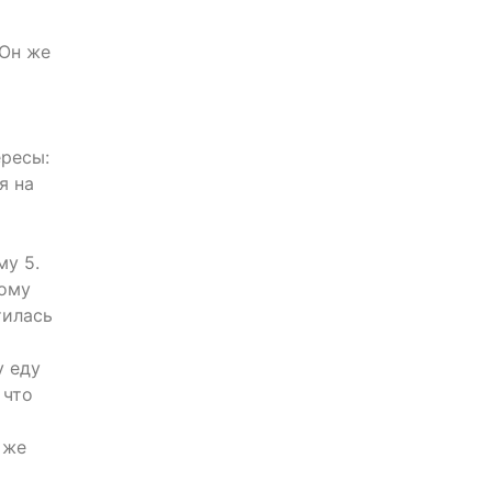
 Он же
ресы:
я на
му 5.
тому
тилась
у еду
 что
 же