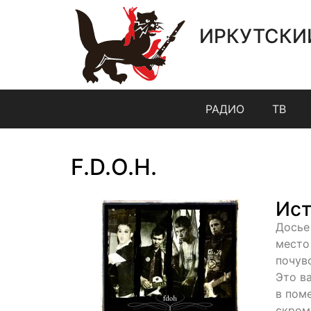
ИРКУТСКИ
РАДИО
ТВ
F.D.O.H.
Ист
Досье
место
почув
Это в
в пом
скром