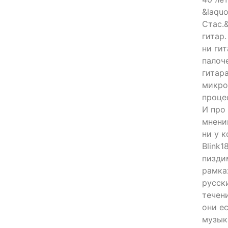
&laquo
Стас.
гитар.
ни ги
палоч
гитара
микро
проце
И про
мнени
ни у к
Blink1
пизди
рамках
русск
течен
они ес
музык