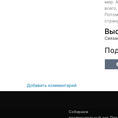
мир. 
всего,
Потом
страну
Выс
Связа
Под
Добавить комментарий
Собираем
провинциальный рок Приа