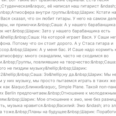
;Студенческая&raquo;, её написал наш гитарист &ndash;
&nbsp;Атмосфера внутри группы:&nbsp;Шарик: Кстати н
 Вася сказал, что он любит гитары. У него на самом дел
тары, ни примочки.&nbsp;Саша: А у нашего барабанщик
ек нет.&nbsp;Шарик: Зато у нашего барабанщика есть
&hellip;&nbsp;Саша: На которой играет Вася. У Саши не
фона. Потому что он стоит дорого. А у Стаса гитара и
ссор.&nbsp;Шарик: А у меня бас. И Саше надо кормить 
 атмосферу: много скандалим, часто не сходимся во
и.&nbsp;Группы, повлиявшие на творчество:&nbsp;Саша
ого не пиздим музыку&hellip;&nbsp;Шарик:
82&hellip;&nbsp;Саша: Ээ&hellip;ну да.&nbsp;Шарик: Мы н
м у них музыку, мы просто пытаемся играть в таких же
 как &laquo;Блинки&raquo;, Simple Plane. Такой поп-пан
их Berlin предпочитаем.&nbsp;Отношение к молодежны
иям:&nbsp;Шарик: Мое отношение к эмо, мне без разниц
ть, музыка нравится.&nbsp;Василий: Эмо &ndash; это зл
а тоже.&nbsp;Планы на будущее:&nbsp;Шарик: Поработ