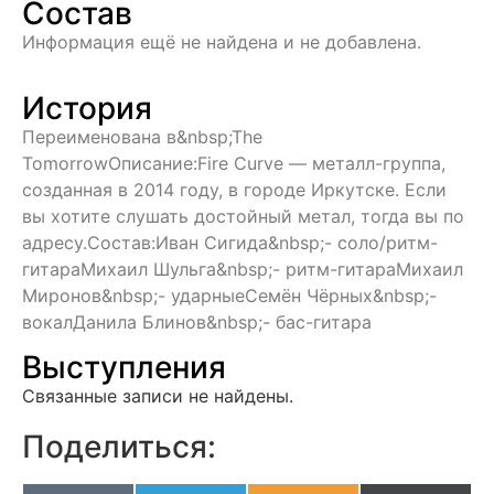
Состав
Информация ещё не найдена и не добавлена.
История
Переименована в&nbsp;The
TomorrowОписание:Fire Curve — металл-группа,
созданная в 2014 году, в городе Иркутске. Если
вы хотите слушать достойный метал, тогда вы по
адресу.Состав:Иван Сигида&nbsp;- соло/ритм-
гитараМихаил Шульга&nbsp;- ритм-гитараМихаил
Миронов&nbsp;- ударныеСемён Чёрных&nbsp;-
вокалДанила Блинов&nbsp;- бас-гитара
Выступления
Связанные записи не найдены.
Поделиться: