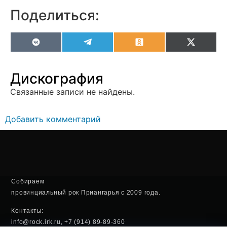
Поделиться:
VK
Telegram
Odnoklassniki
X
(Twitter
Дискография
Связанные записи не найдены.
Добавить комментарий
Собираем
провинциальный рок Приангарья с 2009 года.
Контакты:
info@rock.irk.ru, +7 (914) 89-89-360