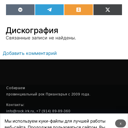
VK
Telegram
Odnoklassniki
X
(Twitter
Дискография
Связанные записи не найдены.
Добавить комментарий
Собираем
провинциальный рок Приангарья с 2009 года.
Контакты:
info@rock.irk.ru, +7 (914) 89-89-360
Мы используем куки-файлы для лучшей работы
Политика конфиденциальности
x
веб-сайта. Продолжая пользоваться сайтом, Вы