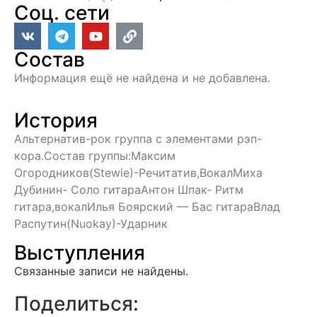
Соц. сети
Состав
Информация ещё не найдена и не добавлена.
История
Альтернатив-рок группа с элементами рэп-
кора.Состав группы:Максим
Огородников(Stewie)-Речитатив,ВокалМиха
Дубинин- Cоло гитараАнтон Шпак- Ритм
гитара,вокалИлья Боярский — Бас гитараВлад
Распутин(Nuokay)-Ударник
Выступления
Связанные записи не найдены.
Поделиться: