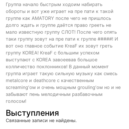
Группа начало быстрым ходоим набирать
обороты и вот уже играет на пре пати к такой
группе как АМАТОRY после чего не пришлось
долго ждать и группе даётся право грееть не
мало известную группу СЛОТ! После чего опять
таки группу зовут на пре пати к группе #####! И
вот оно главное событие KreaF их зовут греть
группу KOREA! KreaF с большим успехом
выступают с KOREA завоеевав большое
колличество поклонников! В данный момент
группа играет такую сильную музыку как смесь
metalcore и deathcore с качественным
screaming'ом и очень мощным grouling'ом но и не
забывают пень мелодичным разбавочным
голосом!
Выступления
Связанные записи не найдены.