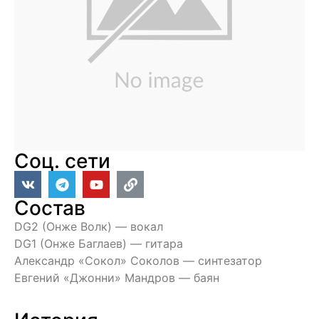
Соц. сети
Состав
DG2 (Онже Волк) — вокал
DG1 (Онже Баглаев) — гитара
Александр «Сокол» Соколов — синтезатор
Евгений «Джонни» Мандров — баян