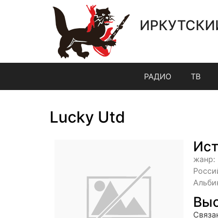
ИРКУТСКИ
РАДИО
ТВ
Lucky Utd
Ист
жанр:
Росси
Альби
Выс
Связа