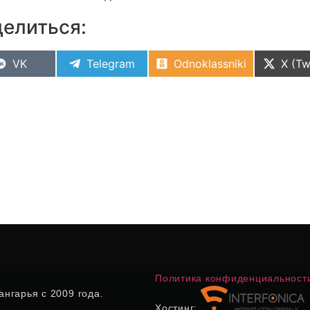
елиться:
VK
Telegram
Odnoklassniki
X (Tw
Политика конфиденциальност
нгарья с 2009 года.
Хостинг: