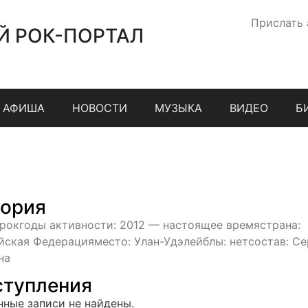
Прислать
Й РОК-ПОРТАЛ
АФИША
НОВОСТИ
МУЗЫКА
ВИДЕО
Б
ория
 рокгоды активности: 2012 — настоящее времястрана:
йская Федерацияместо: Улан-Удэлейблы: нетсостав: Се
на
тупления
нные записи не найдены.