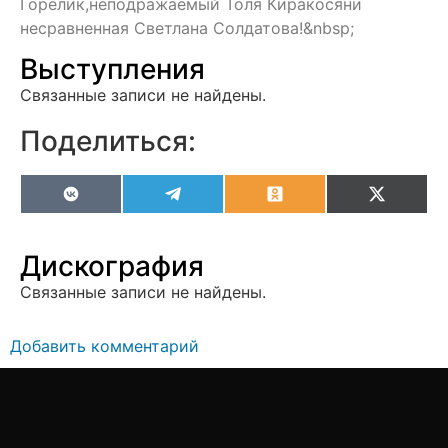
Горелик,неподражаемый Толя Киракосяни
несравненная Светлана Солдатова!&nbsp;
Выступления
Связанные записи не найдены.
Поделиться:
VK
Telegram
Odnoklassniki
X
(Twitter
Дискография
Связанные записи не найдены.
Добавить комментарий