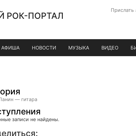
Прислать
Й РОК-ПОРТАЛ
АФИША
НОВОСТИ
МУЗЫКА
ВИДЕО
Б
ория
Панин — гитара
тупления
нные записи не найдены.
елиться: