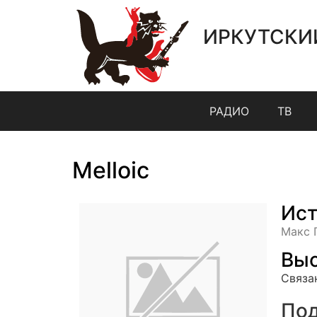
ИРКУТСКИ
РАДИО
ТВ
Melloic
Ист
Макс 
Выс
Связа
Под