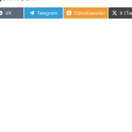
VK
Telegram
Odnoklassniki
X (Tw