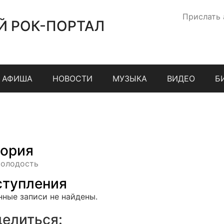
Прислать
Й РОК-ПОРТАЛ
АФИША
НОВОСТИ
МУЗЫКА
ВИДЕО
Б
ория
олодость
тупления
нные записи не найдены.
елиться: