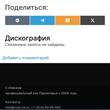
Поделиться:
VK
Telegram
Odnoklassniki
X
(Twitter
Дискография
Связанные записи не найдены.
Добавить комментарий
Собираем
провинциальный рок Приангарья с 2009 года.
Контакты:
info@rock.irk.ru, +7 (914) 89-89-360