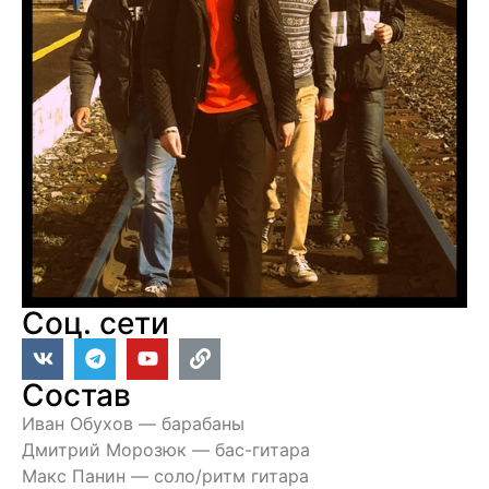
Соц. сети
Состав
Иван Обухов — барабаны
Дмитрий Морозюк — бас-гитара
Макс Панин — соло/ритм гитара