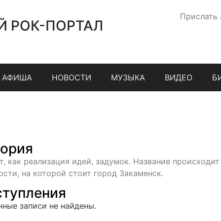
Прислать
Й РОК-ПОРТАЛ
АФИША
НОВОСТИ
МУЗЫКА
ВИДЕО
Б
ория
т, как реализация идей, задумок. Название происходит
ости, на которой стоит город Закаменск.
тупления
нные записи не найдены.