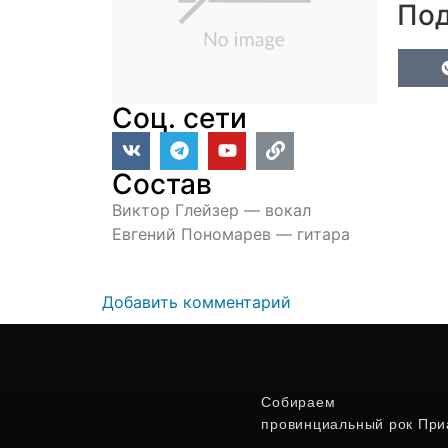
Под
Соц. сети
Состав
Виктор Глейзер — вокал
Евгений Пономарев — гитара
Добавить комментарий
Собираем
провинциальный рок Приа