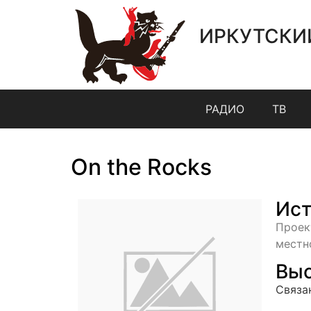
ИРКУТСКИ
РАДИО
ТВ
On the Rocks
Ист
Проек
местн
Выс
Связа