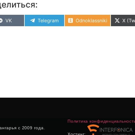
елиться:
VK
Telegram
Odnoklassniki
X (Tw
Политика конфиденциальност
нгарья с 2009 года.
Хостинг: