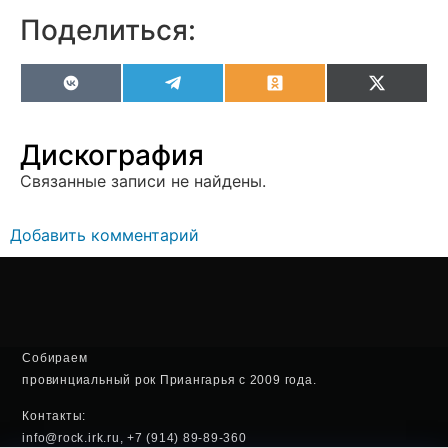
Поделиться:
VK
Telegram
Odnoklassniki
X
(Twitter
Дискография
Связанные записи не найдены.
Добавить комментарий
Собираем
провинциальный рок Приангарья с 2009 года.
Контакты:
info@rock.irk.ru, +7 (914) 89-89-360