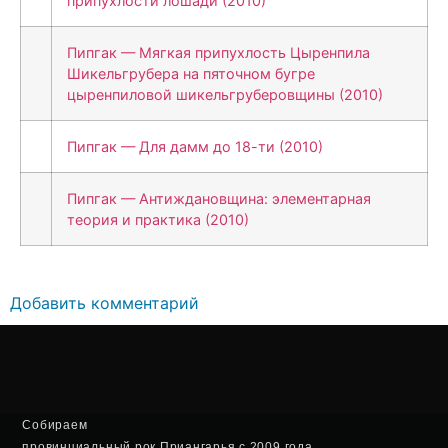
припухлости лошади (2010)
Пипгак — Мягкая припухлость Цыренпила
Шикельгрубера на пяточном бугре
цыренпиловой шикельгруберовщины (2010)
Пипгак — Для дамм до 18-ти (2010)
Пипгак — Антиждановщина: элементарная
теория и практика (2010)
Добавить комментарий
Собираем
провинциальный рок Приангарья с 2009 года.