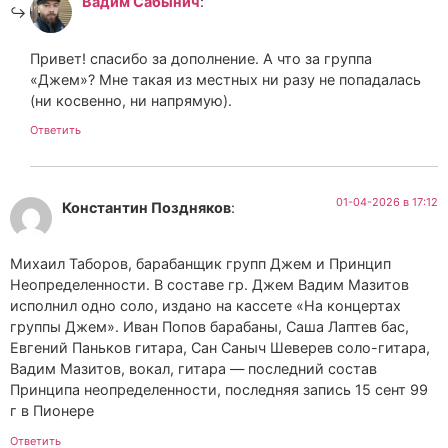
Вадим Сабынич
:
Привет! спасибо за дополнение. А что за группа
«Джем»? Мне такая из местных ни разу не попадалась
(ни косвенно, ни напрямую).
Ответить
01-04-2026 в 17:12
Константин Поздняков
:
Михаил Таборов, барабанщик групп Джем и Принцип
Неопределенности. В составе гр. Джем Вадим Мазитов
исполнил одно соло, издано на кассете «На концертах
группы Джем». Иван Попов барабаны, Саша Лаптев бас,
Евгений Паньков гитара, Сан Саныч Шеверев соло-гитара,
Вадим Мазитов, вокал, гитара — последний состав
Принципа неопределенности, последняя запись 15 сент 99
г в Пионере
Ответить