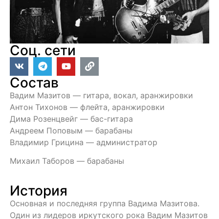
Соц. сети
Состав
Вадим Мазитов — гитара, вокал, аранжировки
Антон Тихонов — флейта, аранжировки
Дима Розенцвейг — бас-гитара
Андреем Поповым — барабаны
Владимир Грицина — администратор
Михаил Таборов — барабаны
История
Основная и последняя группа Вадима Мазитова.
Один из лидеров иркутского рока Вадим Мазитов